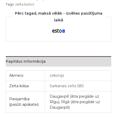
Tags:
zelta kuloni
Pērc tagad, maksā vēlāk - izvēlies pasūtījuma
laikā
Papildus informācija
Akmeņi
cirkonijs
Zelta krāsa
Sarkanais zelts 585
Daugavpilī (ātra piegāde uz
Pieejamība
Rīgu), Rīgā (ātra piegāde uz
(pasūti apskatei)
Daugavpili)