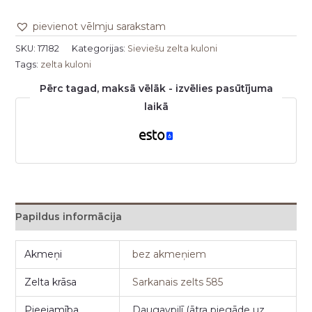
pievienot vēlmju sarakstam
SKU:
17182
Kategorijas:
Sieviešu zelta kuloni
Tags:
zelta kuloni
Pērc tagad, maksā vēlāk - izvēlies pasūtījuma
laikā
Papildus informācija
Akmeņi
bez akmeņiem
Zelta krāsa
Sarkanais zelts 585
Pieejamība
Daugavpilī (ātra piegāde uz