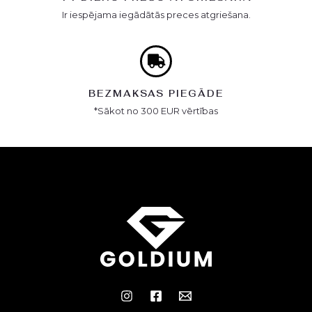
Ir iespējama iegādātās preces atgriešana.
BEZMAKSAS PIEGĀDE
*Sākot no 300 EUR vērtības