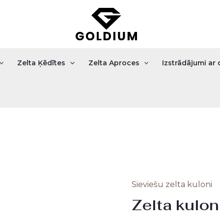
Zelta Ķēdītes
Zelta Aproces
Izstrādājumi a
Sieviešu zelta kuloni
Zelta
Origin
Zelta kulon
kulons
price
B