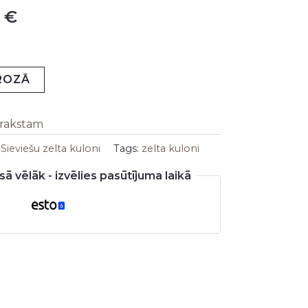
0
€
is:
€.
106,00 €.
GROZĀ
arakstam
:
Sieviešu zelta kuloni
Tags:
zelta kuloni
ā vēlāk - izvēlies pasūtījuma laikā