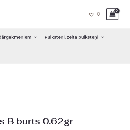
0
r dārgakmeņiem
Pulksteņi, zelta pulksteņi
al
Current
s B burts 0.62gr
price