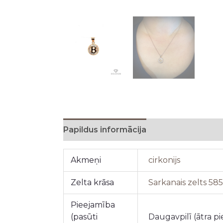
Papildus informācija
Akmeņi
cirkonijs
Zelta krāsa
Sarkanais zelts 58
Pieejamība
(pasūti
Daugavpilī (ātra p