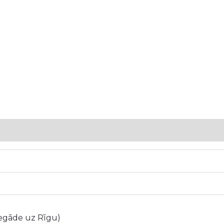
5
iegāde uz Rīgu)