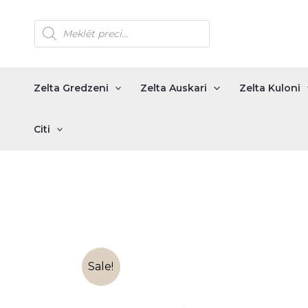
Skip
Products
to
search
content
Zelta Gredzeni
Zelta Auskari
Zelta Kuloni
Citi
Sale!