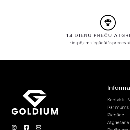
14 DIENU PREČU ATGR
Ir iespējama iegādātās preces a
Informā
Kontakti | V
Par mums
Piegāde
Atgriešana
Privātuma p