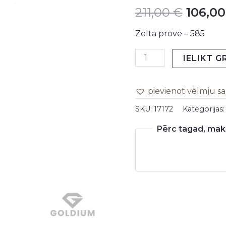
211,00
€
106,0
burts
was:
0.62gr
Zelta prove – 585
211,00 
daudzums
IELIKT 
pievienot vēlmju s
SKU:
17172
Kategorijas
Pērc tagad, maks