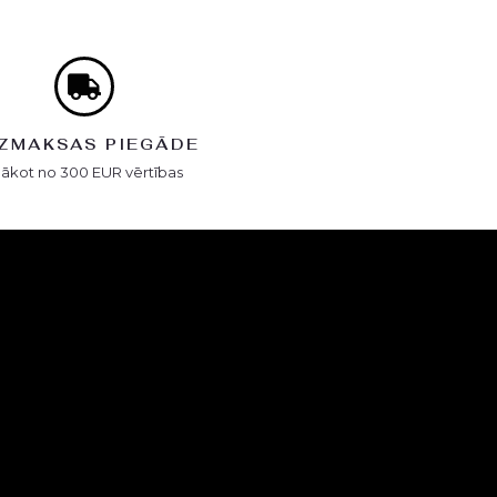
ZMAKSAS PIEGĀDE
Sākot no 300 EUR vērtības