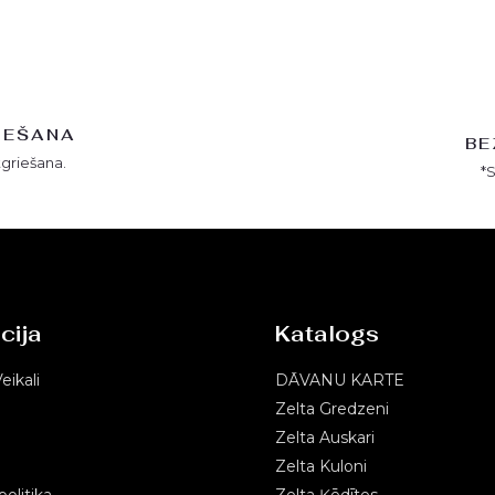
IEŠANA
BE
tgriešana.
*
cija
Katalogs
eikali
DĀVANU KARTE
Zelta Gredzeni
Zelta Auskari
Zelta Kuloni
olitika
Zelta Ķēdītes