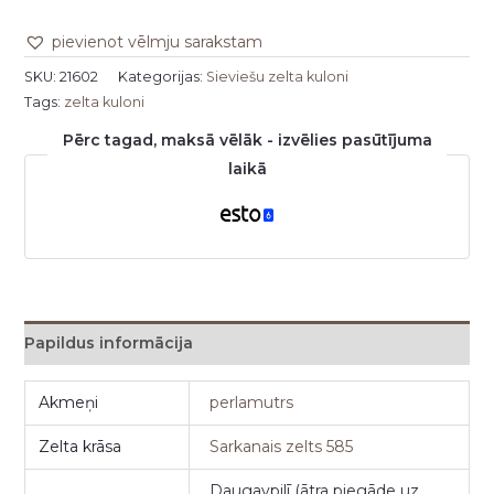
pievienot vēlmju sarakstam
SKU:
21602
Kategorijas:
Sieviešu zelta kuloni
Tags:
zelta kuloni
Pērc tagad, maksā vēlāk - izvēlies pasūtījuma
laikā
Papildus informācija
Akmeņi
perlamutrs
Zelta krāsa
Sarkanais zelts 585
Daugavpilī (ātra piegāde uz