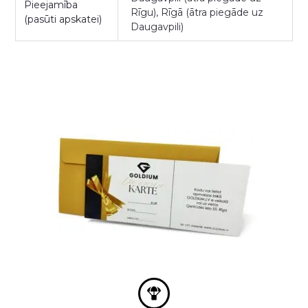
Pieejamība
Rīgu), Rīgā (ātra piegāde uz
(pasūti apskatei)
Daugavpili)