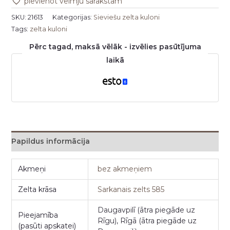
pievienot vēlmju sarakstam
SKU:
21613
Kategorijas:
Sieviešu zelta kuloni
Tags:
zelta kuloni
Pērc tagad, maksā vēlāk - izvēlies pasūtījuma
laikā
Papildus informācija
Akmeņi
bez akmeņiem
Zelta krāsa
Sarkanais zelts 585
Daugavpilī (ātra piegāde uz
Pieejamība
Rīgu), Rīgā (ātra piegāde uz
(pasūti apskatei)