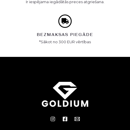
Ir iespējama iegādātās preces atgriešana.
BEZMAKSAS PIEGĀDE
*Sākot no 300 EUR vērtības