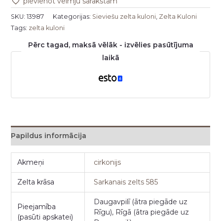
pievienot vēlmju sarakstam
SKU:
13987
Kategorijas:
Sieviešu zelta kuloni
,
Zelta Kuloni
Tags:
zelta kuloni
Pērc tagad, maksā vēlāk - izvēlies pasūtījuma
laikā
Papildus informācija
Akmeņi
cirkonijs
Zelta krāsa
Sarkanais zelts 585
Daugavpilī (ātra piegāde uz
Pieejamība
Rīgu), Rīgā (ātra piegāde uz
(pasūti apskatei)