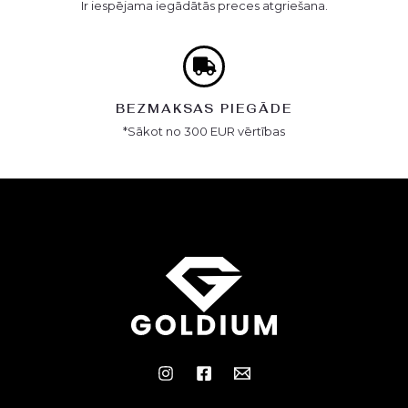
Ir iespējama iegādātās preces atgriešana.
BEZMAKSAS PIEGĀDE
*Sākot no 300 EUR vērtības