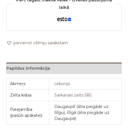
Pērc tagad, maksā vēlāk - izvēlies pasūtījuma
laikā
pievienot vēlmju sarakstam
Papildus informācija
Akmeņi
cirkonijs
Zelta krāsa
Sarkanais zelts 585
Daugavpilī (ātra piegāde uz
Pieejamība
Rīgu), Rīgā (ātra piegāde uz
(pasūti apskatei)
Daugavpili)