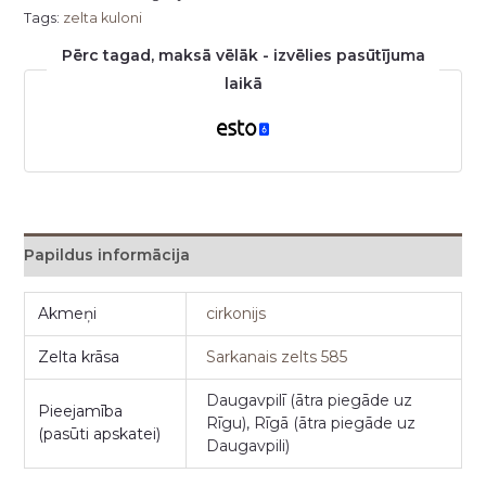
Tags:
zelta kuloni
Pērc tagad, maksā vēlāk - izvēlies pasūtījuma
laikā
Papildus informācija
Akmeņi
cirkonijs
Zelta krāsa
Sarkanais zelts 585
Daugavpilī (ātra piegāde uz
Pieejamība
Rīgu), Rīgā (ātra piegāde uz
(pasūti apskatei)
Daugavpili)