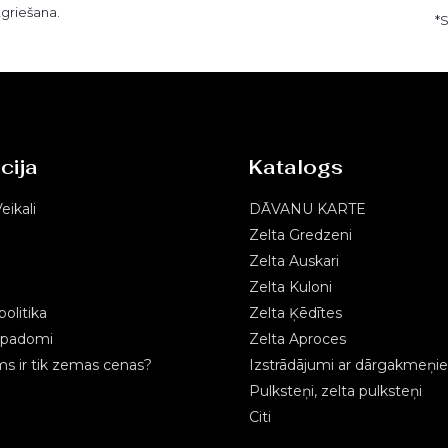
tgriešana.
*
cija
Katalogs
eikali
DĀVANU KARTE
Zelta Gredzeni
Zelta Auskari
Zelta Kuloni
olitika
Zelta Ķēdītes
s padomi
Zelta Aproces
 ir tik zemas cenas?
Izstrādājumi ar dārgakmeņi
Pulksteņi, zelta pulksteņi
Citi