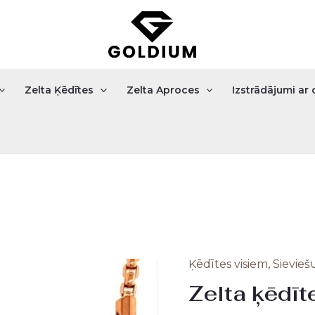
Zelta Ķēdītes
Zelta Aproces
Izstrādājumi a
Ķēdītes visiem
,
Sievieš
Zelta
Orig
Zelta ķēdīt
ķēdīte
pric
5.78gr