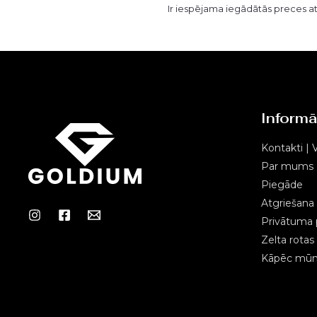
Ir iespējama iegādātās preces a
Informā
Kontakti | V
Par mums
Piegāde
Atgriešana
Privātuma p
Zelta rota
Kāpēc mūms