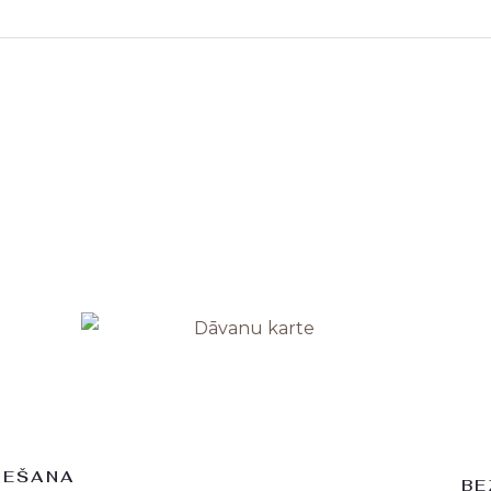
5
IEŠANA
BE