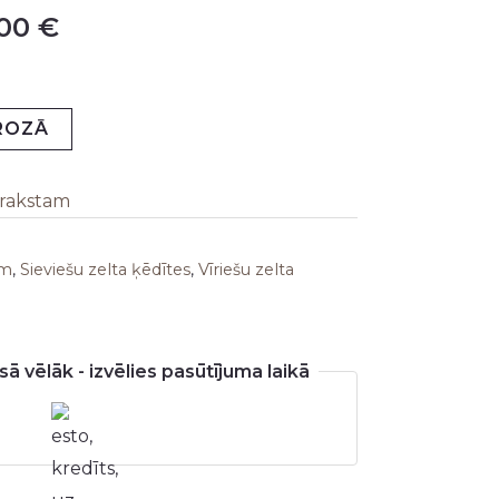
,00
€
is:
,00 €.
924,00 €.
GROZĀ
arakstam
em
,
Sieviešu zelta ķēdītes
,
Vīriešu zelta
ā vēlāk - izvēlies pasūtījuma laikā