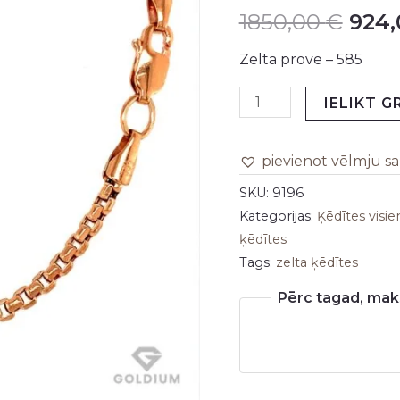
1850,00
€
924
daudzums
was:
Zelta prove – 585
1850
IELIKT 
pievienot vēlmju s
SKU:
9196
Kategorijas:
Ķēdītes visi
ķēdītes
Tags:
zelta ķēdītes
Pērc tagad, maks