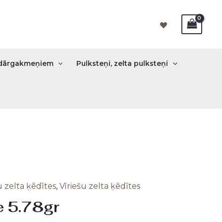
r dārgakmeņiem
Pulksteņi, zelta pulksteņi
u zelta ķēdītes
,
Vīriešu zelta ķēdītes
inal
Current
e 5.78gr
e
price