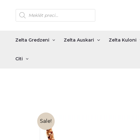
Skip
Products
to
search
content
Zelta Gredzeni
Zelta Auskari
Zelta Kuloni
Citi
Sale!