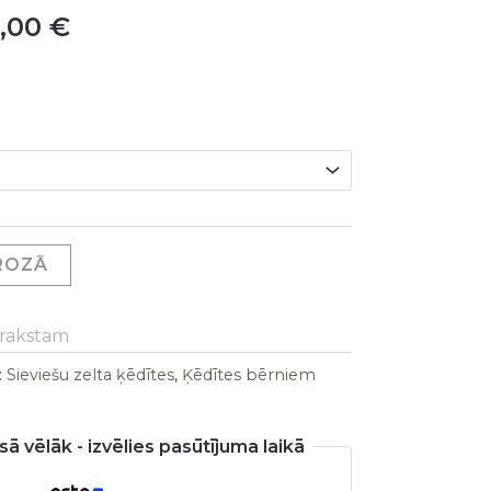
,00
€
GROZĀ
arakstam
:
Sieviešu zelta ķēdītes
,
Ķēdītes bērniem
ā vēlāk - izvēlies pasūtījuma laikā