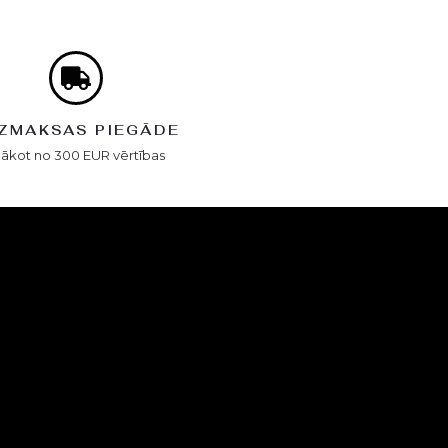
ZMAKSAS PIEGĀDE
Sākot no 300 EUR vērtības