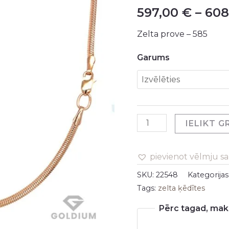
597,00
€
–
608
-
3.80gr
Zelta prove – 585
daudzums
Garums
IELIKT 
pievienot vēlmju s
SKU:
22548
Kategorijas
Tags:
zelta ķēdītes
Pērc tagad, maks