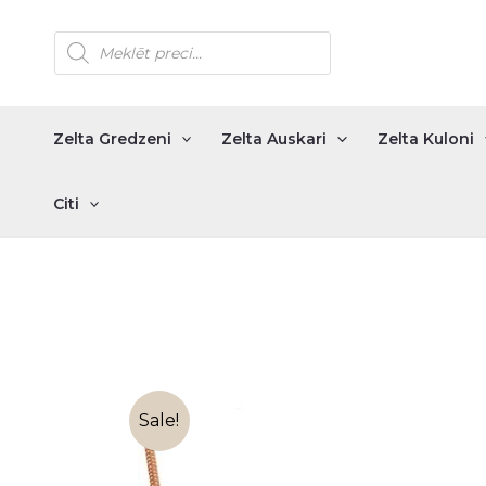
Skip
Products
to
search
content
Zelta Gredzeni
Zelta Auskari
Zelta Kuloni
Citi
Sale!