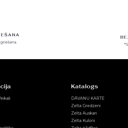
IEŠANA
BE
tgriešana.
*
cija
Katalogs
eikali
DĀVANU KARTE
Zelta Gredzeni
Zelta Auskari
Zelta Kuloni
olitika
Zelta Ķēdītes