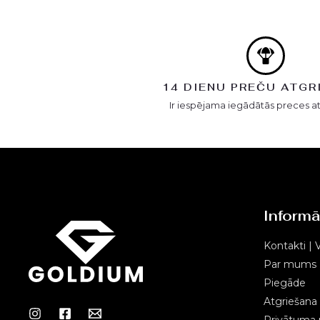
14 DIENU PREČU ATGR
Ir iespējama iegādātās preces a
Informā
Kontakti | V
Par mums
Piegāde
Atgriešana
Privātuma p