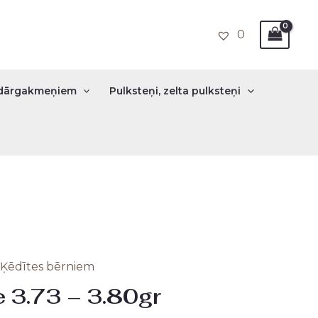
0
r dārgakmeņiem
Pulksteņi, zelta pulksteņi
Ķēdītes bērniem
e 3.73 – 3.80gr