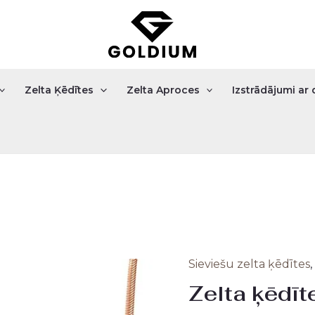
Zelta Ķēdītes
Zelta Aproces
Izstrādājumi a
Sieviešu zelta ķēdītes
,
Zelta
Zelta ķēdīt
ķēdīte
3.73