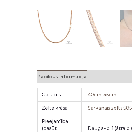
Papildus informācija
Garums
40cm
,
45cm
Zelta krāsa
Sarkanais zelts 58
Pieejamība
(pasūti
Daugavpilī (ātra p