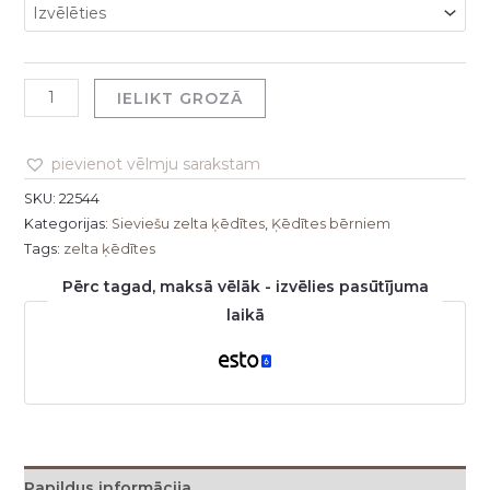
IELIKT GROZĀ
pievienot vēlmju sarakstam
SKU:
22544
Kategorijas:
Sieviešu zelta ķēdītes
,
Ķēdītes bērniem
Tags:
zelta ķēdītes
Pērc tagad, maksā vēlāk - izvēlies pasūtījuma
laikā
Papildus informācija