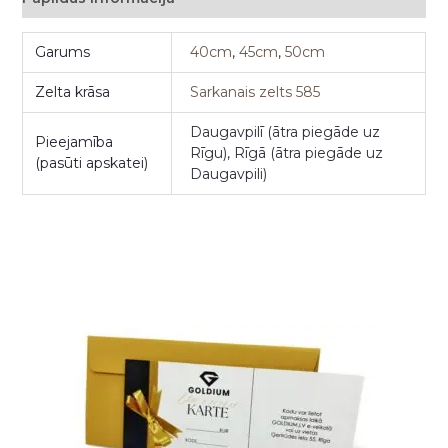
Garums
40cm
,
45cm
,
50cm
Zelta krāsa
Sarkanais zelts 585
Daugavpilī (ātra piegāde uz
Pieejamība
Rīgu), Rīgā (ātra piegāde uz
(pasūti apskatei)
Daugavpili)