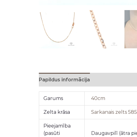
Papildus informācija
Garums
40cm
Zelta krāsa
Sarkanais zelts 58
Pieejamība
(pasūti
Daugavpilī (ātra p