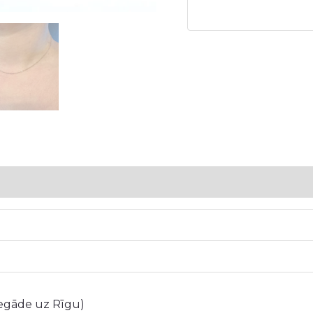
5
iegāde uz Rīgu)