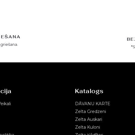
IEŠANA
BE
tgriešana.
*
cija
Katalogs
eikali
DĀVANU KARTE
Zelta Gredzeni
Zelta Auskari
Zelta Kuloni
olitika
Zelta Ķēdītes