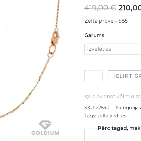
419,00
€
210,0
daudzums
was:
Zelta prove – 585
419,00
Garums
IELIKT 
pievienot vēlmju s
SKU:
22540
Kategorijas
Tags:
zelta ķēdītes
Pērc tagad, maks