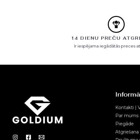
14 DIENU PREČU ATGR
Ir iespējama iegādātās preces a
Informā
Kontakti | V
Par mums
Piegāde
Atgriešana
Privātuma p