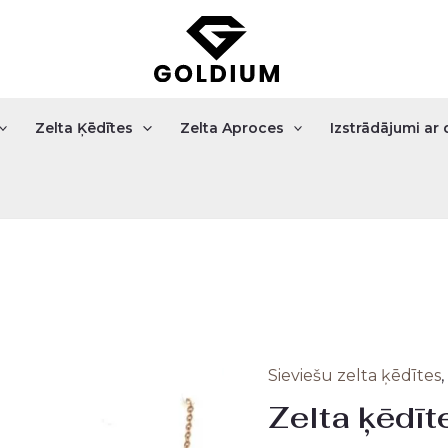
Zelta Ķēdītes
Zelta Aproces
Izstrādājumi a
Sieviešu zelta ķēdītes
,
Zelta
Origi
Zelta ķēdīt
ķēdīte
price
1.31gr