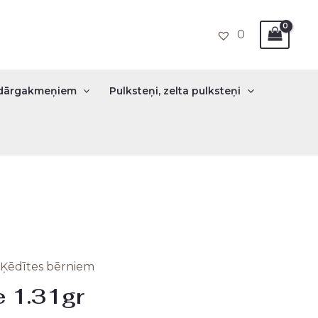
0
r dārgakmeņiem
Pulksteņi, zelta pulksteņi
Ķēdītes bērniem
nal
Current
e 1.31gr
price