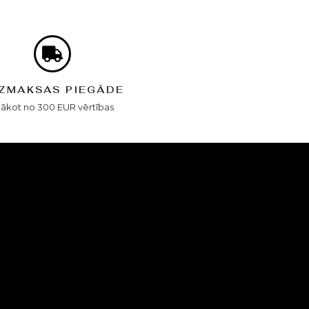
ZMAKSAS PIEGĀDE
Sākot no 300 EUR vērtības