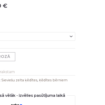
0
€
is:
 €.
210,00 €.
GROZĀ
arakstam
:
Sieviešu zelta ķēdītes
,
Ķēdītes bērniem
ā vēlāk - izvēlies pasūtījuma laikā