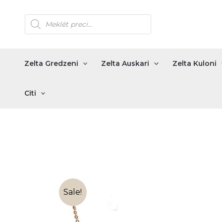
Skip
Products
to
search
content
Zelta Gredzeni
Zelta Auskari
Zelta Kuloni
Citi
Sale!