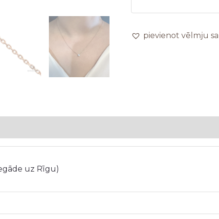
pievienot vēlmju s
iegāde uz Rīgu)