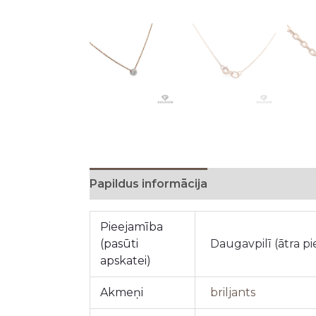
Papildus informācija
Pieejamība
(pasūti
Daugavpilī (ātra p
apskatei)
Akmeņi
briljants