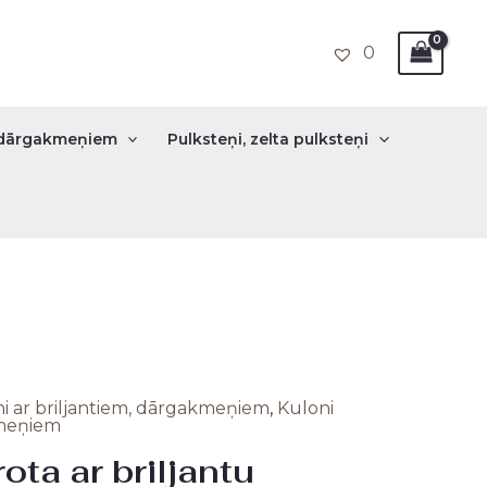
0
r dārgakmeņiem
Pulksteņi, zelta pulksteņi
i ar briljantiem, dārgakmeņiem
,
Kuloni
nal
Current
kmeņiem
ota ar briljantu
price