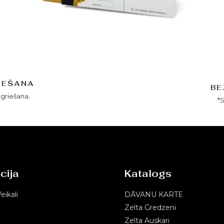
IEŠANA
BE
tgriešana.
*
cija
Katalogs
eikali
DĀVANU KARTE
Zelta Gredzeni
Zelta Auskari