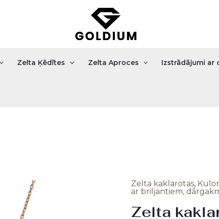
Zelta Ķēdītes
Zelta Aproces
Izstrādājumi a
Zelta kaklarotas
,
Kulon
Origi
ar briljantiem, dārga
Zelta kaklar
price