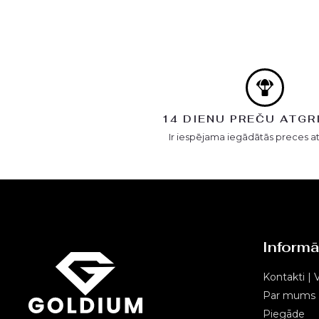
14 DIENU PREČU ATGR
Ir iespējama iegādātās preces a
Informā
Kontakti | V
Par mums
Piegāde