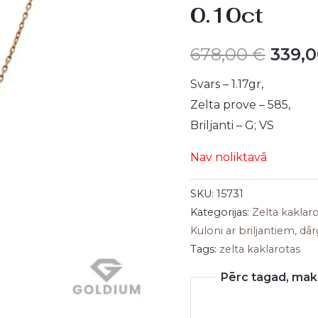
0.10ct
was:
678,0
678,00
€
339,
Svars – 1.17gr,
Zelta prove – 585,
Briljanti – G; VS
Nav noliktavā
SKU:
15731
Kategorijas:
Zelta kaklar
Kuloni ar briljantiem, 
Tags:
zelta kaklarotas
Pērc tagad, maks