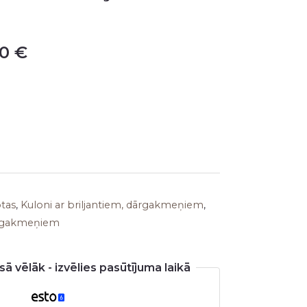
is:
0 €.
339,00 €.
00
€
otas
,
Kuloni ar briljantiem, dārgakmeņiem
,
dārgakmeņiem
ā vēlāk - izvēlies pasūtījuma laikā