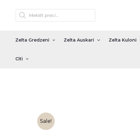
Skip
Products
to
search
content
Zelta Gredzeni
Zelta Auskari
Zelta Kuloni
Citi
Sale!