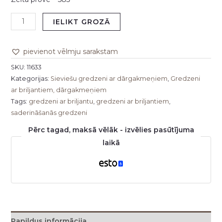
IELIKT GROZĀ
pievienot vēlmju sarakstam
SKU:
11633
Kategorijas:
Sieviešu gredzeni ar dārgakmeņiem
,
Gredzeni
ar briljantiem, dārgakmeņiem
Tags:
gredzeni ar briljantu
,
gredzeni ar briljantiem
,
saderināšanās gredzeni
Pērc tagad, maksā vēlāk - izvēlies pasūtījuma
laikā
Papildus informācija