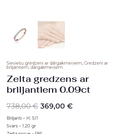
Sieviešu gredzeni ar dārgakmeņiem
,
Gredzeni ar
briljantiem, dārgakmeņiem
Zelta gredzens ar
briljantiem 0.09ct
738,00
€
369,00
€
Briljanti – H; SI1
Svars – 1.20 gr
Zelta prove – 585