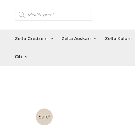
Skip
Products
to
search
content
Zelta Gredzeni
Zelta Auskari
Zelta Kuloni
Citi
Sale!