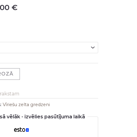
,00
€
GROZĀ
arakstam
s:
Vīriešu zelta gredzeni
ā vēlāk - izvēlies pasūtījuma laikā