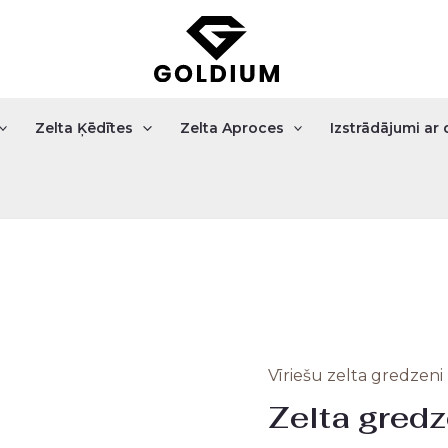
Zelta Ķēdītes
Zelta Aproces
Izstrādājumi a
Vīriešu zelta gredzeni
Zelta
Zelta gredz
gredzens
4.48