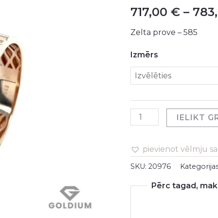
717,00
€
–
783
-
4.89gr
Zelta prove – 585
daudzums
Izmērs
IELIKT 
pievienot vēlmju s
SKU:
20976
Kategorija
Pērc tagad, maks