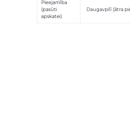
Pieejamība
(pasūti
Daugavpilī (ātra p
apskatei)