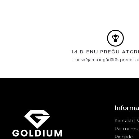
14 DIENU PREČU ATGR
Ir iespējama iegādātās preces a
Informā
Kontakti | V
Par mums
Piegāde