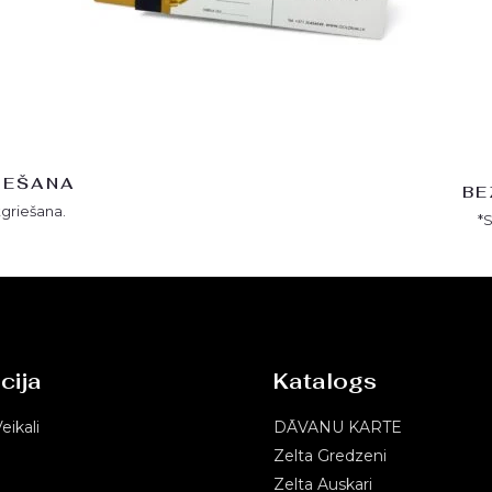
IEŠANA
BE
tgriešana.
*
cija
Katalogs
eikali
DĀVANU KARTE
Zelta Gredzeni
Zelta Auskari