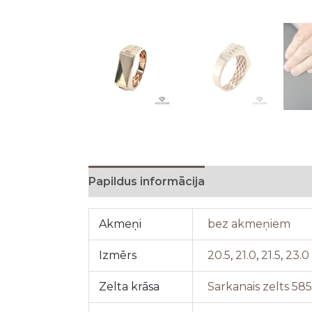
Papildus informācija
Akmeņi
bez akmeņiem
Izmērs
20.5
,
21.0
,
21.5
,
23.0
Zelta krāsa
Sarkanais zelts 58