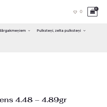
0
r dārgakmeņiem
Pulksteņi, zelta pulksteņi
ens 4.48 – 4.89gr