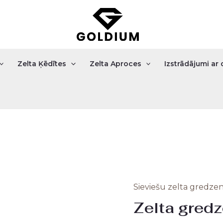
Zelta Ķēdītes
Zelta Aproces
Izstrādājumi a
Sieviešu zelta gredzen
Zelta
Zelta gredz
gredzens
2.51