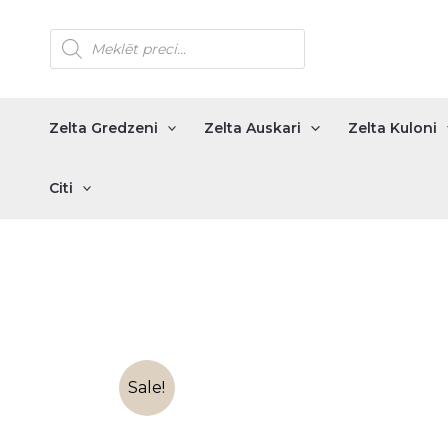
Skip
Products
to
search
content
Zelta Gredzeni
Zelta Auskari
Zelta Kuloni
Citi
Sale!