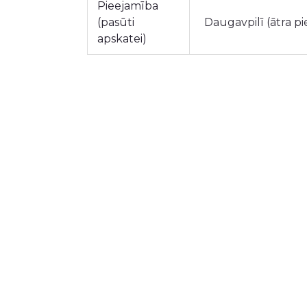
Pieejamība
(pasūti
Daugavpilī (ātra p
apskatei)