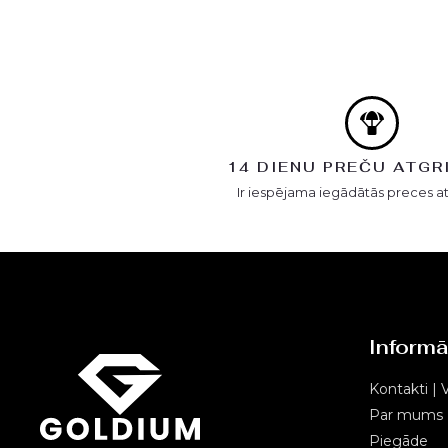
14 DIENU PREČU ATGR
Ir iespējama iegādātās preces a
Informā
Kontakti | V
Par mums
Piegāde