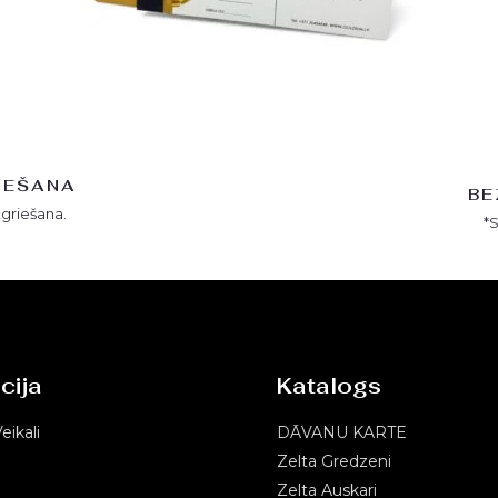
IEŠANA
BE
tgriešana.
*
cija
Katalogs
eikali
DĀVANU KARTE
Zelta Gredzeni
Zelta Auskari