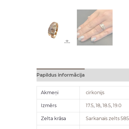
Papildus informācija
Akmeņi
cirkonijs
Izmērs
17.5
,
18
,
18.5
,
19.0
Zelta krāsa
Sarkanais zelts 58