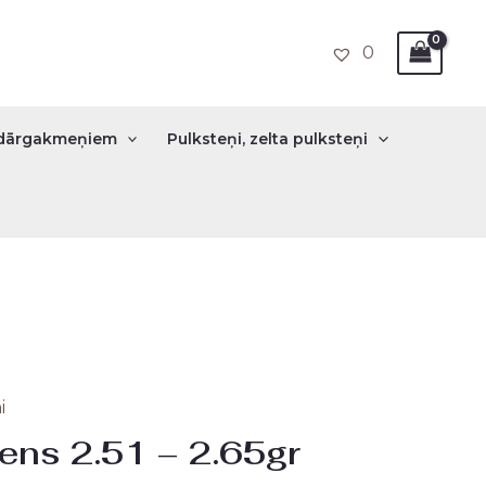
0
r dārgakmeņiem
Pulksteņi, zelta pulksteņi
i
ens 2.51 – 2.65gr