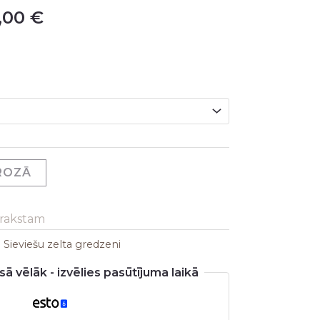
,00
€
GROZĀ
arakstam
:
Sieviešu zelta gredzeni
ā vēlāk - izvēlies pasūtījuma laikā