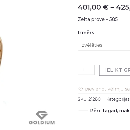
401,00
€
–
425
-
2.65gr
Zelta prove – 585
daudzums
Izmērs
IELIKT 
pievienot vēlmju s
SKU:
21280
Kategorijas
Pērc tagad, maks