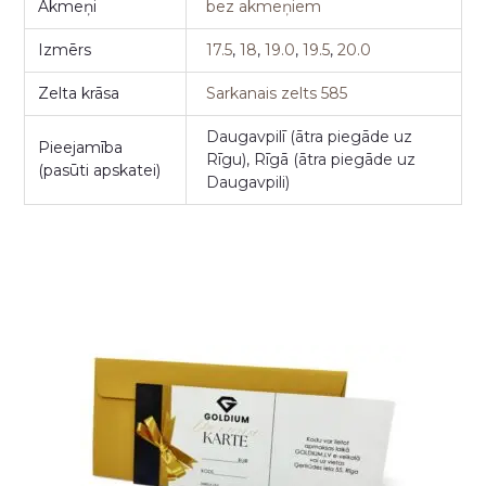
Akmeņi
bez akmeņiem
Izmērs
17.5
,
18
,
19.0
,
19.5
,
20.0
Zelta krāsa
Sarkanais zelts 585
Daugavpilī (ātra piegāde uz
Pieejamība
Rīgu), Rīgā (ātra piegāde uz
(pasūti apskatei)
Daugavpili)