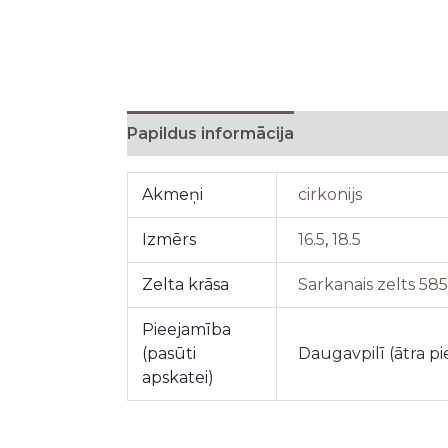
Papildus informācija
Akmeņi
cirkonijs
Izmērs
16.5
,
18.5
Zelta krāsa
Sarkanais zelts 58
Pieejamība
(pasūti
Daugavpilī (ātra p
apskatei)