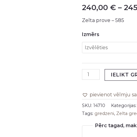
240,00
€
–
24
daudzums
Zelta prove – 585
Izmērs
IELIKT 
pievienot vēlmju s
SKU:
14710
Kategorijas
Tags:
gredzeni
,
Zelta gr
Pērc tagad, maks