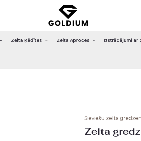
Zelta Ķēdītes
Zelta Aproces
Izstrādājumi a
Sieviešu zelta gredzen
Zelta
Zelta gred
gredzens
1.50gr