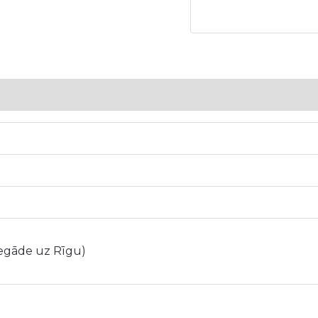
5
iegāde uz Rīgu)