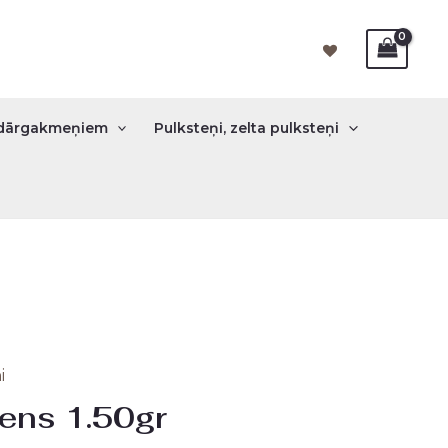
r dārgakmeņiem
Pulksteņi, zelta pulksteņi
i
zens 1.50gr