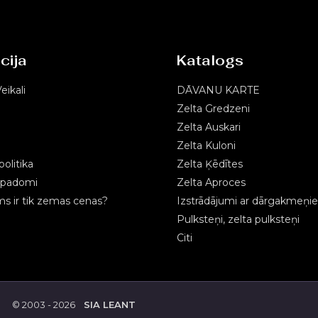
cija
Katalogs
eikali
DĀVANU KARTE
Zelta Gredzeni
Zelta Auskari
Zelta Kuloni
olitika
Zelta Ķēdītes
s padomi
Zelta Aproces
 ir tik zemas cenas?
Izstrādājumi ar dārgakmeņi
Pulksteņi, zelta pulksteņi
Citi
© 2003 - 2026
SIA LEANT