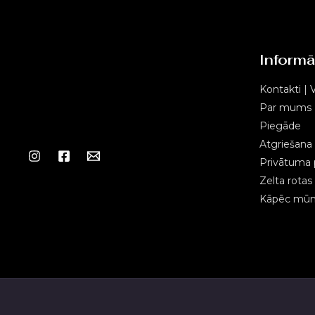
Informā
Kontakti | V
Par mums
Piegāde
Atgriešana
Privātuma p
Zelta rota
Kāpēc mūms