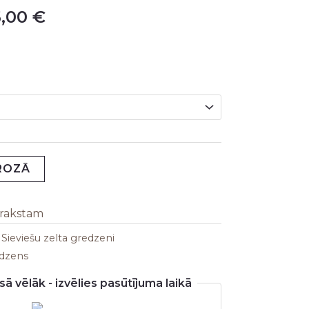
5,00
€
GROZĀ
arakstam
:
Sieviešu zelta gredzeni
edzens
ā vēlāk - izvēlies pasūtījuma laikā