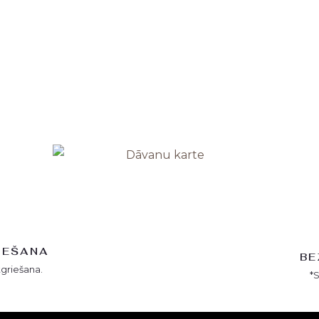
IEŠANA
BE
tgriešana.
*