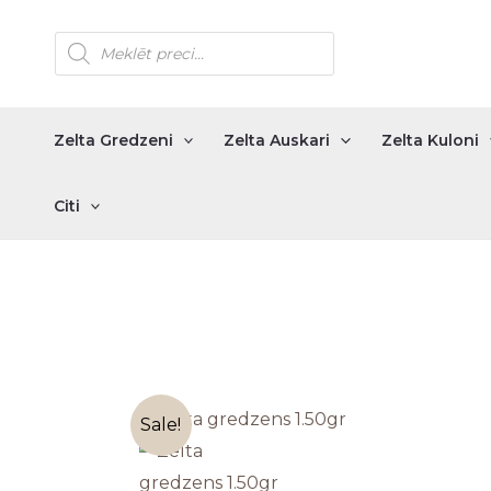
Skip
Products
to
search
content
Zelta Gredzeni
Zelta Auskari
Zelta Kuloni
Citi
Sale!