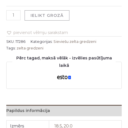
IELIKT GROZĀ
pievienot vēlmju sarakstam
SKU:
17286
Kategorijas:
Sieviešu zelta gredzeni
Tags:
zelta gredzeni
Pērc tagad, maksā vēlāk - izvēlies pasūtījuma
laikā
Papildus informācija
Izmērs
18.5
,
20.0