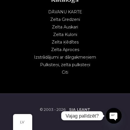
DĀVANU KARTE
Zelta Gredzeni
Zelta Auskari
Zelta Kuloni
Zelta Ķēdītes
Zelta Aproces
Izstrādājumi ar dārgakmeņiem
Pulksteņi, zelta pulksteņi
Citi
© 2003 - 2026
SIA LEANT
Vajag palīdzēt?
LV
OPEN
CHATY