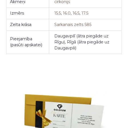
Akmeņi
cirkonijs
Izmērs
15.5
,
16.0
,
16.5
,
17.5
Zelta krāsa
Sarkanais zelts 585
Daugavpilī (ātra piegāde uz
Pieejamība
Rīgu), Rīgā (ātra piegāde uz
(pasūti apskatei)
Daugavpili)