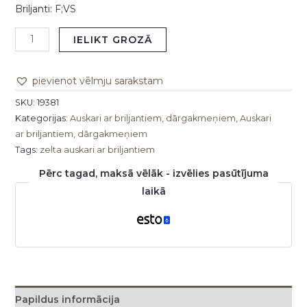
Briljanti: F;VS
IELIKT GROZĀ
pievienot vēlmju sarakstam
SKU:
19381
Kategorijas:
Auskari ar briljantiem, dārgakmeņiem
,
Auskari
ar briljantiem, dārgakmeņiem
Tags:
zelta auskari ar briljantiem
Pērc tagad, maksā vēlāk - izvēlies pasūtījuma
laikā
Papildus informācija