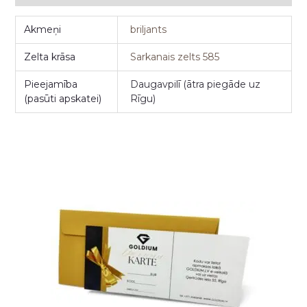
Akmeņi
briljants
Zelta krāsa
Sarkanais zelts 585
Pieejamība
Daugavpilī (ātra piegāde uz
(pasūti apskatei)
Rīgu)