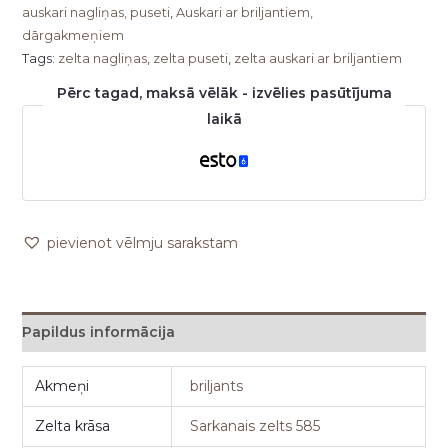
auskari nagliņas, puseti
,
Auskari ar briljantiem,
dārgakmeņiem
Tags:
zelta nagliņas
,
zelta puseti
,
zelta auskari ar briljantiem
Pērc tagad, maksā vēlāk - izvēlies pasūtījuma
laikā
pievienot vēlmju sarakstam
Papildus informācija
Akmeņi
briljants
Zelta krāsa
Sarkanais zelts 585