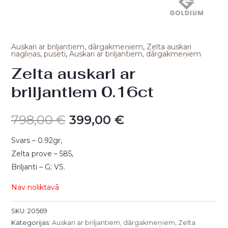
Auskari ar briljantiem, dārgakmeņiem
,
Zelta auskari
nagliņas, puseti
,
Auskari ar briljantiem, dārgakmeņiem
Zelta auskari ar
briljantiem 0.16ct
798,00
€
399,00
€
Svars – 0.92gr,
Zelta prove – 585,
Briljanti – G; VS.
Nav noliktavā
SKU:
20569
Kategorijas:
Auskari ar briljantiem, dārgakmeņiem
,
Zelta