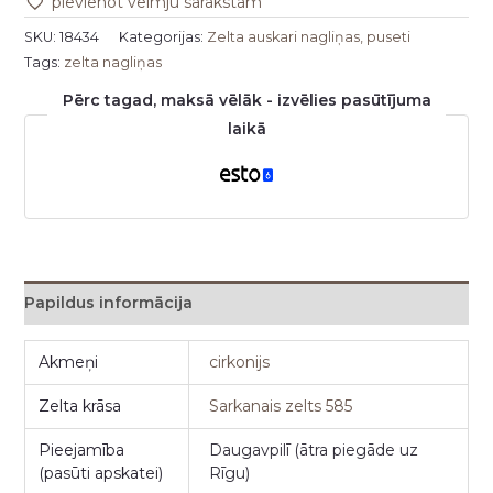
pievienot vēlmju sarakstam
SKU:
18434
Kategorijas:
Zelta auskari nagliņas, puseti
Tags:
zelta nagliņas
Pērc tagad, maksā vēlāk - izvēlies pasūtījuma
laikā
Papildus informācija
Akmeņi
cirkonijs
Zelta krāsa
Sarkanais zelts 585
Pieejamība
Daugavpilī (ātra piegāde uz
(pasūti apskatei)
Rīgu)