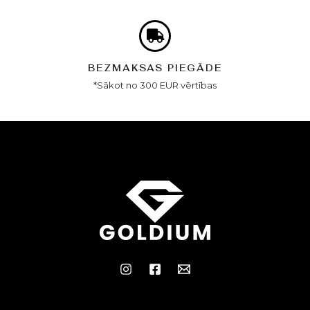
BEZMAKSAS PIEGĀDE
*Sākot no 300 EUR vērtības