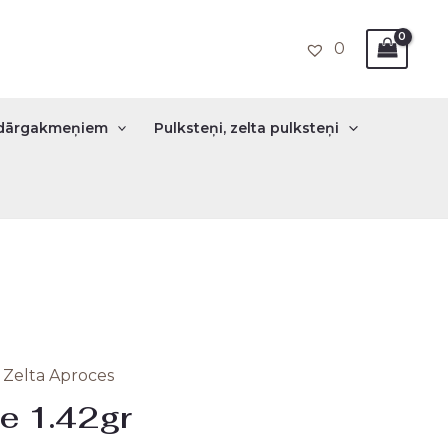
0
r dārgakmeņiem
Pulksteņi, zelta pulksteņi
,
Zelta Aproces
nal
Current
ce 1.42gr
price