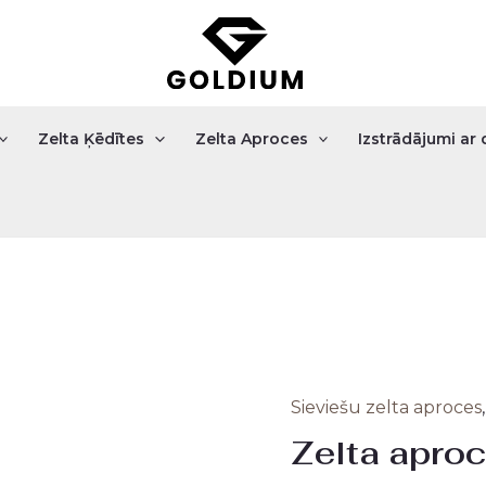
Zelta Ķēdītes
Zelta Aproces
Izstrādājumi a
Sieviešu zelta aproces
Zelta
Origi
Zelta apro
aproce
price
1.42gr