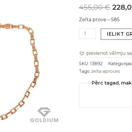
455,00
€
228,
daudzums
was:
Zelta prove – 585
455,0
IELIKT 
pievienot vēlmju s
SKU:
13892
Kategorijas
Tags:
zelta aproces
Pērc tagad, maks