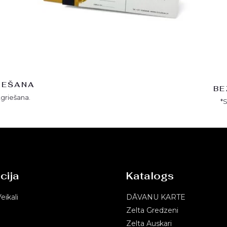
IEŠANA
BE
tgriešana.
*
cija
Katalogs
eikali
DĀVANU KARTE
Zelta Gredzeni
Zelta Auskari