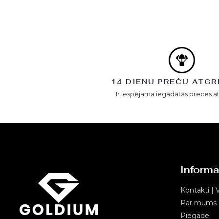
14 DIENU PREČU ATGR
Ir iespējama iegādātās preces a
Informā
Kontakti | V
Par mums
Piegāde