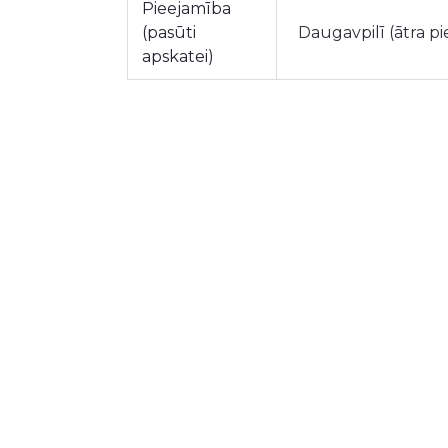
Pieejamība
(pasūti
Daugavpilī (ātra p
apskatei)