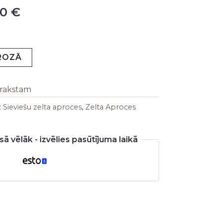
00
€
is:
0 €.
228,00 €.
GROZĀ
arakstam
:
Sieviešu zelta aproces
,
Zelta Aproces
ā vēlāk - izvēlies pasūtījuma laikā