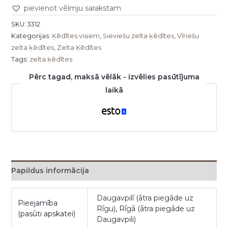
pievienot vēlmju sarakstam
SKU:
3312
Kategorijas:
Ķēdītes visiem
,
Sieviešu zelta ķēdītes
,
Vīriešu
zelta ķēdītes
,
Zelta Ķēdītes
Tags:
zelta ķēdītes
Pērc tagad, maksā vēlāk - izvēlies pasūtījuma
laikā
Papildus informācija
Daugavpilī (ātra piegāde uz
Pieejamība
Rīgu), Rīgā (ātra piegāde uz
(pasūti apskatei)
Daugavpili)