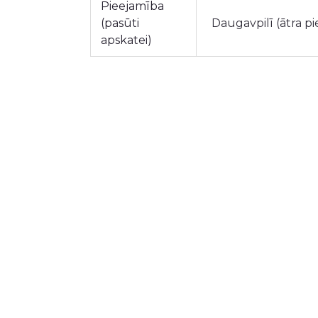
Pieejamība
(pasūti
Daugavpilī (ātra p
apskatei)