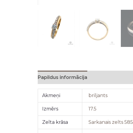
Papildus informācija
Akmeņi
briljants
Izmērs
17.5
Zelta krāsa
Sarkanais zelts 58