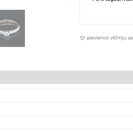
pievienot vēlmju s
5