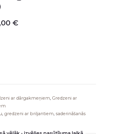
)
is:
,00 €.
1262,00 €.
2,00
€
edzeni ar dārgakmeņiem
,
Gredzeni ar
iem
u
,
gredzeni ar briljantiem
,
saderināšanās
ā vēlāk - izvēlies pasūtījuma laikā