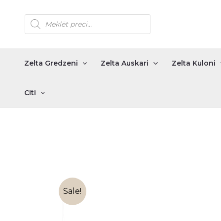
Skip
Products
to
search
content
Zelta Gredzeni
Zelta Auskari
Zelta Kuloni
Citi
Sale!