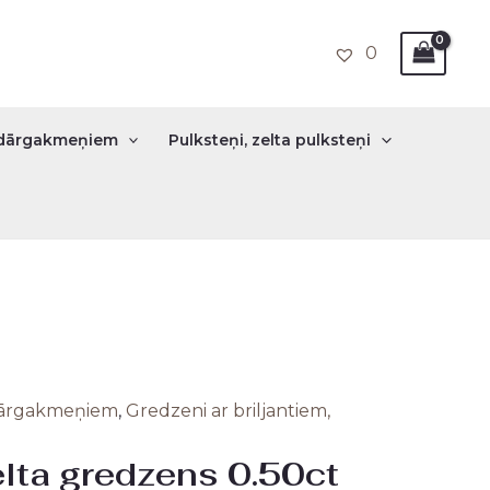
0
r dārgakmeņiem
Pulksteņi, zelta pulksteņi
 dārgakmeņiem
,
Gredzeni ar briljantiem,
inal
Current
lta gredzens 0.50ct
e
price