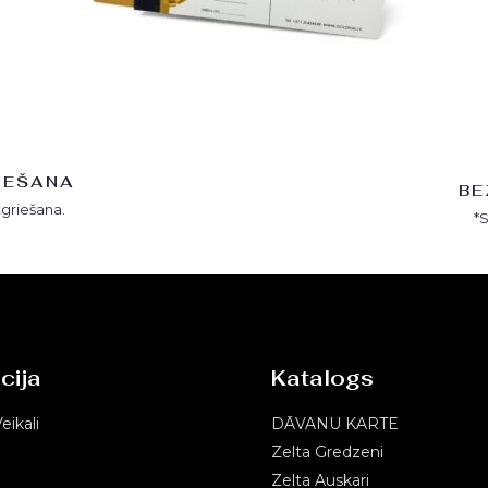
IEŠANA
BE
tgriešana.
*
cija
Katalogs
eikali
DĀVANU KARTE
Zelta Gredzeni
Zelta Auskari