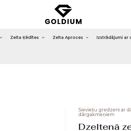
Zelta Ķēdītes
Zelta Aproces
Izstrādājumi a
Sieviešu gredzeni ar
Orig
dārgakmeņiem
Dzeltenā ze
pric