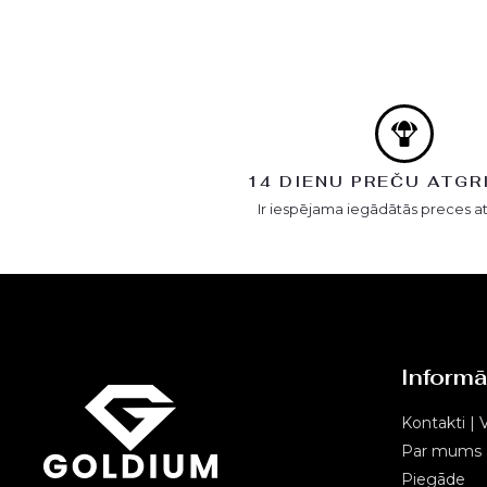
14 DIENU PREČU ATGR
Ir iespējama iegādātās preces a
Informā
Kontakti | V
Par mums
Piegāde