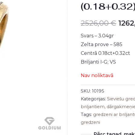
(0.18+0.32
was:
2526
2526,00
€
126
Svars – 3.04gr
Zelta prove – 585
Centrā 0.18ct+0.32ct
Briljanti I-G; VS
Nav noliktavā
SKU:
10195
Kategorijas:
Sieviešu gr
briljantiem, dārgakmeņ
Tags:
gredzeni ar briljant
gredzeni
Pērc tagad, maks