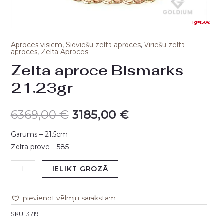
1g=150€
Aproces visiem
,
Sieviešu zelta aproces
,
Vīriešu zelta
aproces
,
Zelta Aproces
Zelta aproce Bismarks
21.23gr
6369,00
€
3185,00
€
Garums – 21.5cm
Zelta prove – 585
IELIKT GROZĀ
pievienot vēlmju sarakstam
SKU:
3719