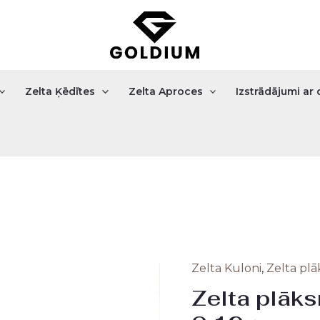
Zelta Ķēdītes
Zelta Aproces
Izstrādājumi a
Zelta Kuloni
,
Zelta plā
Origi
Zelta plāksn
price