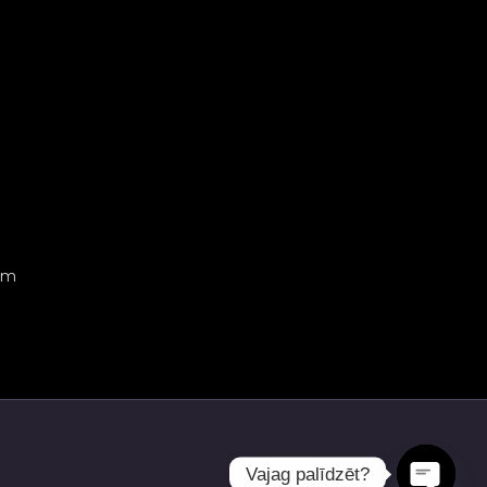
em
Vajag palīdzēt?