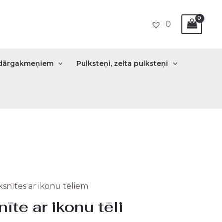
0
r dārgakmeņiem
Pulksteņi, zelta pulksteņi
ksnītes ar ikonu tēliem
nal
Current
īte ar ikonu tēli
price