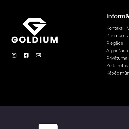
Informā
Kontakti | V
Par mums
Piegāde
Atgriešana
Privātuma p
Zelta rota
Kāpēc mūms