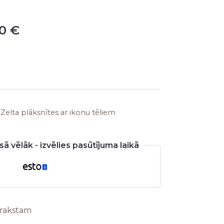
is:
00
€
0 €.
336,00 €.
,
Zelta plāksnītes ar ikonu tēliem
ā vēlāk - izvēlies pasūtījuma laikā
arakstam