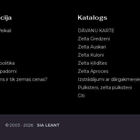
cija
Katalogs
eikali
DĀVANU KARTE
Zelta Gredzeni
Zelta Auskari
Zelta Kuloni
olitika
Zelta Ķēdītes
s padomi
Zelta Aproces
 ir tik zemas cenas?
Izstrādājumi ar dārgakmeņi
Pulksteņi, zelta pulksteņi
Citi
© 2003 - 2026
SIA LEANT