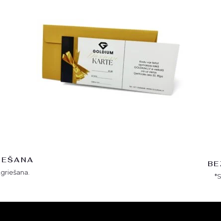
IEŠANA
BE
tgriešana.
*