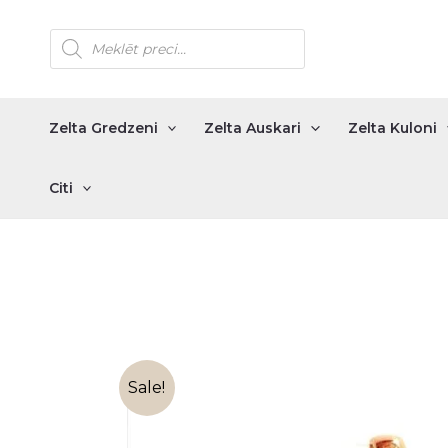
Skip
Products
to
search
content
Zelta Gredzeni
Zelta Auskari
Zelta Kuloni
Citi
Sale!