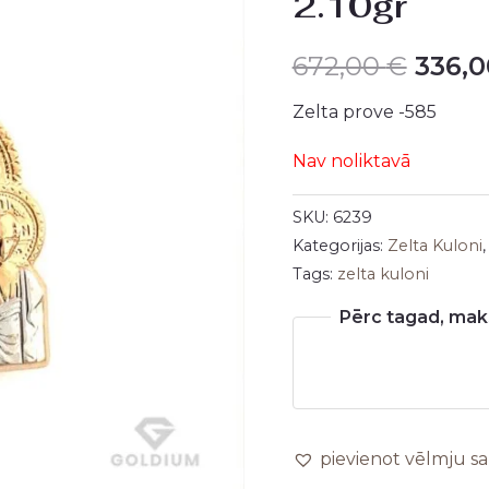
2.10gr
was:
672,00
€
336,
672,0
Zelta prove -585
Nav noliktavā
SKU:
6239
Kategorijas:
Zelta Kuloni
Tags:
zelta kuloni
Pērc tagad, maks
pievienot vēlmju s