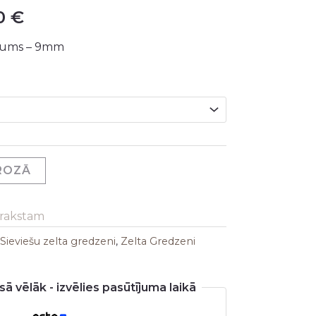
00
€
is:
atums – 9mm
0 €.
315,00 €.
GROZĀ
arakstam
Sieviešu zelta gredzeni
,
Zelta Gredzeni
ā vēlāk - izvēlies pasūtījuma laikā