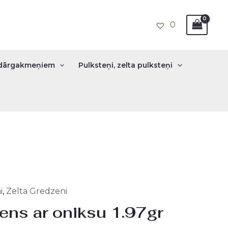
0
r dārgakmeņiem
Pulksteņi, zelta pulksteņi
i
,
Zelta Gredzeni
nal
Current
ens ar oniksu 1.97gr
price