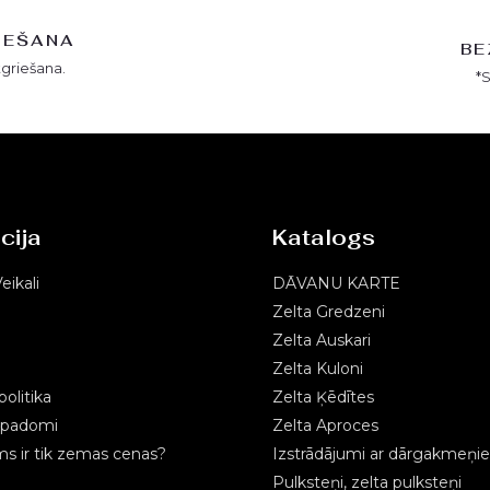
IEŠANA
BE
tgriešana.
*
cija
Katalogs
eikali
DĀVANU KARTE
Zelta Gredzeni
Zelta Auskari
Zelta Kuloni
olitika
Zelta Ķēdītes
s padomi
Zelta Aproces
 ir tik zemas cenas?
Izstrādājumi ar dārgakmeņi
Pulksteņi, zelta pulksteņi