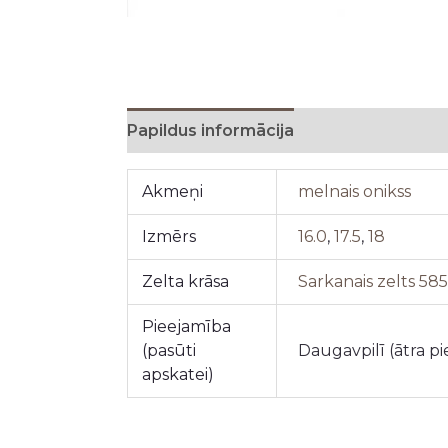
Papildus informācija
Akmeņi
melnais onikss
Izmērs
16.0
,
17.5
,
18
Zelta krāsa
Sarkanais zelts 58
Pieejamība
(pasūti
Daugavpilī (ātra p
apskatei)