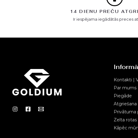
14 DIENU PREČU ATGR
Ir iespējama iegādātās preces a
Informā
Kontakti | V
Par mums
Piegāde
Atgriešana
Privātuma p
Zelta rota
Kāpēc mūms