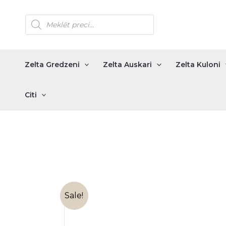
Skip
Products
to
search
content
Zelta Gredzeni
Zelta Auskari
Zelta Kuloni
Citi
Sale!