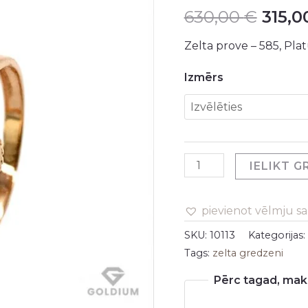
630,00
€
315,
oniksu
was:
1.97gr
Zelta prove – 585, Pl
630,0
daudzums
Izmērs
IELIKT 
pievienot vēlmju s
SKU:
10113
Kategorijas:
Tags:
zelta gredzeni
Pērc tagad, maks