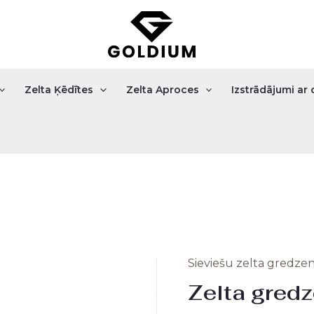
Zelta Ķēdītes
Zelta Aproces
Izstrādājumi a
Sieviešu zelta gredzen
Zelta
Origi
Zelta gredz
gredzens
price
ar