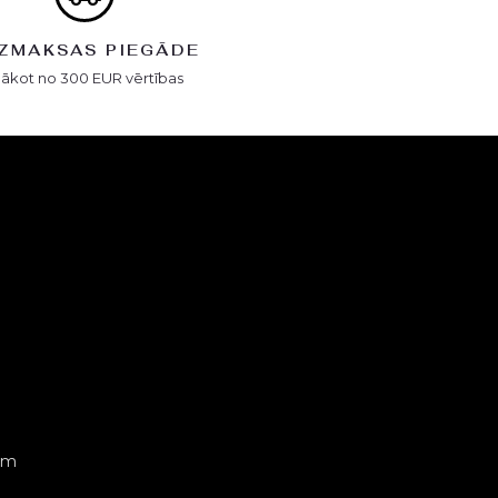
ZMAKSAS PIEGĀDE
Sākot no 300 EUR vērtības
em